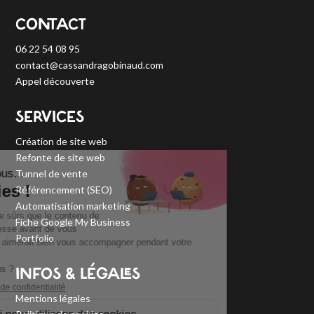
CONTACT
06 22 54 08 95
contact@cassandragobinaud.com
Appel découverte
SERVICES
Création de site web
Refonte de site web
Tunnel de vente
Référencement (SEO)
Automatisation marketing
Fiche Google My Business
Portfolio
INFOS & LÉGALES
Mentions légales